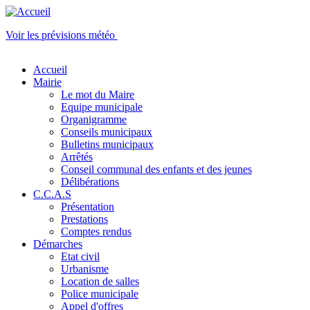
Aller au contenu principal
Skip to navigation
Voir les prévisions météo
Accueil
Mairie
Le mot du Maire
Equipe municipale
Organigramme
Conseils municipaux
Bulletins municipaux
Arrêtés
Conseil communal des enfants et des jeunes
Délibérations
C.C.A.S
Présentation
Prestations
Comptes rendus
Démarches
Etat civil
Urbanisme
Location de salles
Police municipale
Appel d'offres